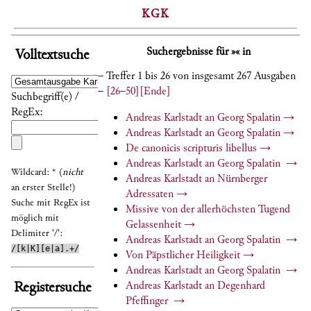
KGK
Suchergebnisse für »« in
Volltextsuche
– Treffer 1 bis 26 von insgesamt 267 Ausgaben
–
[26–50]
[Ende]
Suchbegriff(e) /
RegEx:
Andreas Karlstadt an Georg Spalatin
→
Andreas Karlstadt an Georg Spalatin
→
De canonicis scripturis libellus
→
Andreas Karlstadt an Georg Spalatin
→
Wildcard: * (
nicht
Andreas Karlstadt an Nürnberger
an erster Stelle!)
Adressaten
→
Suche mit RegEx ist
Missive von der allerhöchsten Tugend
möglich mit
Gelassenheit
→
Delimiter '/':
Andreas Karlstadt an Georg Spalatin
→
/[k|K][e|a].+/
Von Päpstlicher Heiligkeit
→
Andreas Karlstadt an Georg Spalatin
→
Registersuche
Andreas Karlstadt an Degenhard
Pfeffinger
→