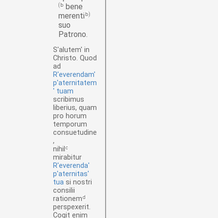
b
bene
merenti
b
suo
Patrono.
S'alutem' in
Christo. Quod
ad
R'everendam'
p'aternitatem
' tuam
scribimus
liberius, quam
pro horum
temporum
consuetudine
,
nihil
c
mirabitur
R'everenda'
p'aternitas'
tua
si nostri
consilii
rationem
d
perspexerit.
Cogit enim