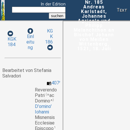
Nr. 185
In der Edition
Andreas
Text
Karlstadt,
Johannes
Agricola und
Philipp
Melanchthon an
KG
Bischof Johann
K
Einl
KGK
von Meißen
186
eitu
Wittenberg,
184
ng
1521, 18. Juli
Bearbeitet von Stefania
Salvadori
407
r
Reverendo
Patri
a
ac
Domino
a
D'omino'
Iohanni
Misnensis
Ecclesiae
Episcopo
1