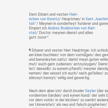
Dem Erbarn und vesten
Hein
-
richen von Konritz
/ Heuptman/ in
Sant Joachi
tall
1
/ Meynen in sonderheyt furderer und gonne
Empiet ich
Andres Bodenstein von Karl
-
stat
/ Doctor. meynen dienst und alles
gutt zuvor
d
.
¶ Erbarer und vester Herr Haubtman. Ich schick
ein klein buchlein/ von dem vormuͤgen/ des g
und benedeyten saltz/ damit meyn guten will
mut
/ euch gern zudienen/ antzuzeygen/ Dienst
let
/ dasselb/ zu eynem pfandt/ meyner danck
nemen
/ dan wisset ich euch/ nach gefallen/ zu
allezeyt bereyt/ willig und gewertig.
Nach dem aber ich/ durch bruder
Seyler
(der s
vordienten
Gardian/ und eynen hund/ der sehr 
vor dem volck/ in der kirchen/ zu sambt ande
ser
Universitet/ als neu und falsch propheten/