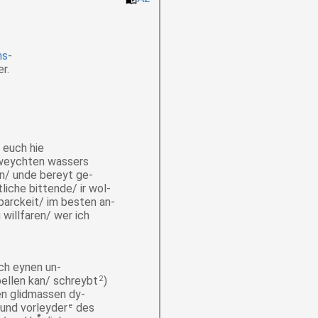
ms
-
r.
 euch hie
eweychten wassers
en/ unde bereyt
ge-
liche bittende/ ir
wol-
parckeit/ im besten
an-
 willfaren/ wer ich
ich eynen
un-
bellen kan/ schreybt
2
)
ren glidmassen
dy-
 und vorleyder
e
des