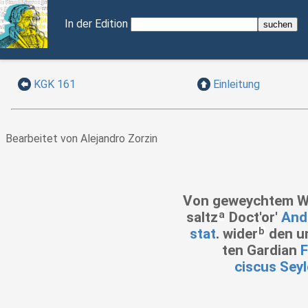
In der Edition
KGK 161
Einleitung
Bearbeitet von Alejandro Zorzin
Von geweychtem W
a
saltz
Doct'or'
And
b
stat
. wider
den
u
ten
Gardian
F
ciscus Seyl