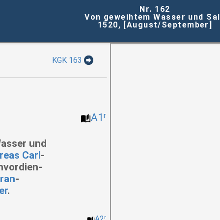
Nr. 162
Von geweihtem Wasser und Sa
1520, [August/September]
KGK 163
r
A1
asser und
reas Carl
-
nvordien-
ran
-
er
.
A2
r