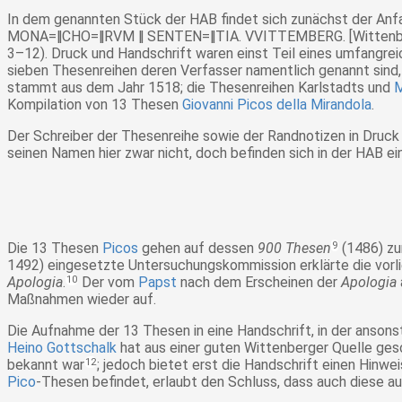
In dem genannten Stück der HAB findet sich zunächst der Anf
MONA=‖CHO=‖RVM ‖ SENTEN=‖TIA. VVITTEMBERG. [Wittenberg:]
3–12). Druck und Handschrift waren einst Teil eines umfangr
sieben Thesenreihen deren Verfasser namentlich genannt sind
stammt aus dem Jahr 1518; die Thesenreihen Karlstadts und
M
Kompilation von 13 Thesen
Giovanni Picos della Mirandola
.
Der Schreiber der Thesenreihe sowie der Randnotizen in Druck
seinen Namen hier zwar nicht, doch befinden sich in der HAB e
Die 13 Thesen
Picos
gehen auf dessen
900 Thesen
9
(1486) zur
1492) eingesetzte Untersuchungskommission erklärte die vorli
Apologia
.
10
Der vom
Papst
nach dem Erscheinen der
Apologia
Maßnahmen wieder auf.
Die Aufnahme der 13 Thesen in eine Handschrift, in der ansons
Heino Gottschalk
hat aus einer guten Wittenberger Quelle gesc
bekannt war
12
; jedoch bietet erst die Handschrift einen Hinw
Pico
-Thesen befindet, erlaubt den Schluss, dass auch diese a