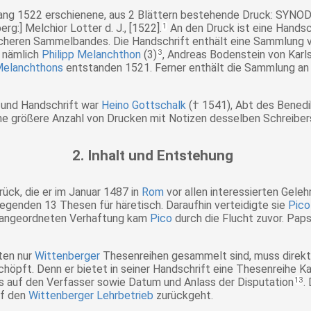
ang 1522 erschienene, aus 2 Blättern bestehende Druck:
SYNOD
 Melchior Lotter d. J., [1522].
1
An den Druck ist eine Handsc
eicheren Sammelbandes. Die Handschrift enthält eine Sammlung
, nämlich
Philipp Melanchthon
(3)
3
, Andreas Bodenstein von Karls
elanchthons
entstanden 1521.
Ferner enthält die Sammlung an 
 und Handschrift war
Heino Gottschalk
(† 1541), Abt des Benedi
ine größere Anzahl von Drucken mit Notizen desselben Schreiber
2. Inhalt und Entstehung
ück, die er im Januar 1487 in
Rom
vor allen interessierten Geleh
egenden 13 Thesen für häretisch. Daraufhin verteidigte sie
Pico
angeordneten Verhaftung kam
Pico
durch die Flucht zuvor. Pap
ten nur
Wittenberger
Thesenreihen gesammelt sind, muss direkt o
höpft. Denn er bietet in seiner Handschrift eine Thesenreihe Ka
eis auf den Verfasser sowie Datum und Anlass der Disputation
13
.
uf den
Wittenberger Lehrbetrieb
zurückgeht.