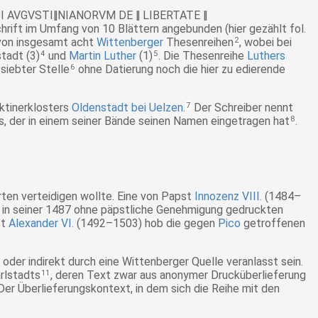
I AVGVSTI‖NIANORVM DE ‖ LIBERTATE ‖
hrift im Umfang von 10 Blättern angebunden (hier gezählt fol.
 von insgesamt acht
Wittenberger
Thesenreihen
2
, wobei bei
tadt (3)
4
und
Martin Luther
(1)
5
. Die Thesenreihe
Luthers
siebter Stelle
6
ohne Datierung noch die hier zu edierende
ktinerklosters
Oldenstadt bei Uelzen
.
7
Der Schreiber nennt
s, der in einem seiner Bände seinen Namen eingetragen hat
8
.
rten verteidigen wollte. Eine von Papst
Innozenz VIII.
(1484–
in seiner 1487 ohne päpstliche Genehmigung gedruckten
st
Alexander VI.
(1492–1503) hob die gegen
Pico
getroffenen
der indirekt durch eine Wittenberger Quelle veranlasst sein.
rlstadts
11
, deren Text zwar aus anonymer Drucküberlieferung
 Der Überlieferungskontext, in dem sich die Reihe mit den