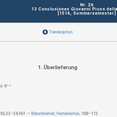
Nr. 26
13 Conclusiones Giovanni Picos dell
[1516, Sommersemester]
Transkription
1. Überlieferung
l. 9
r–v
656,32–34,36f.
Bubenheimer, Humanismus
, 108–112.