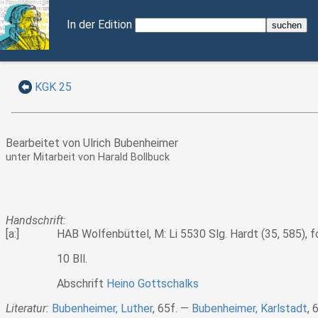
In der Edition
KGK 25
Bearbeitet von Ulrich Bubenheimer
unter Mitarbeit von Harald Bollbuck
Handschrift:
[a:]
HAB Wolfenbüttel, M: Li 5530 Slg. Hardt (35, 585), fo
10 Bll.
Abschrift
Heino Gottschalks
Literatur:
Bubenheimer, Luther
, 65f.
Bubenheimer, Karlstadt
, 