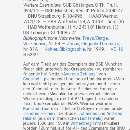
Weitere Exemplare:
SUB Göttingen, 8 Th. Th. II,
498/11. — BSB München, Res. 4° Polem. 3340,27.
— BNU Strasbourg, R 104996. — HAAB Weimar,
7/C1/18. — HAB Wolfenbüttel, A: 104.4 Theol. (8).
— HAB Wolfenbüttel, H: Yv 2431.8° Helmst. (3). —
UB Tübingen, Gf 1008c. 4°.
Bibliographische Nachweise:
Freys/Barge,
Verzeichnis
, Nr. 54.
Zorzin, Flugschriftenautor
,
Nr. 31A.
Köhler, Bibliographie
, Nr. 1949.
VD 16
B 6239.
Auf dem Titelblatt des Exemplars der BSB München
findet sich unterhalb der Ortsangabe
»Vuittemberg«
folgende hsl. Notiz:
»
Andreas Zeitlasz
1
von
Carlstadt
∣ pie scripsit hoc loco.«
Und darunter:
»Man
kan wol recht predigen und schreyben unnd ∣ doch
den fůchs nit recht beißen«
. Bei diesem Exemplar
scheint eine
»Mischbindung«
zwei verschiedener
Werke vorzuliegen; mit fol. B1
r
beginnt ein anderer
Text. Das Exemplar der HAAB Weimar widmete
Karlstadt
(auf dem Titelblatt)
»Seynem lieben bruder
∣
Endres Hildner
«
. Die Brüder
Johannes
und
Andreas
Hildner
(aus dem fränkischen
Lichtenfels
) waren
jeweils 1506 und 1509 in
Wittenberg
immatrikuliert
worden.
2
Zum hsl. auf fol. A1
v
des Exemplars der BNU