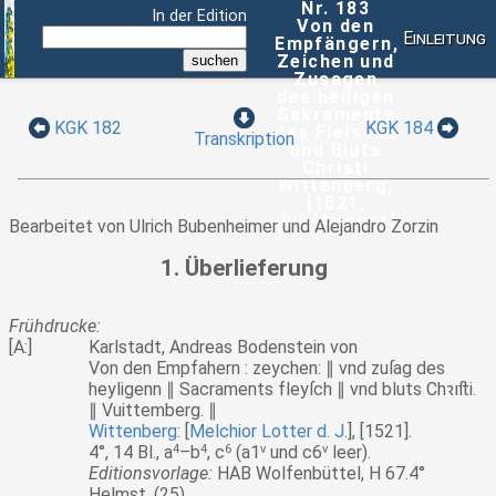
Nr. 183
In der Edition
Von den
Einleitung
Empfängern,
Zeichen und
Zusagen
des heiligen
Sakraments
KGK 182
KGK 184
des Fleischs
Transkription
und Bluts
Christi
Wittenberg,
[1521,
Juli/August]
Bearbeitet von Ulrich Bubenheimer und Alejandro Zorzin
1. Überlieferung
Frühdrucke:
[A:]
Karlstadt, Andreas Bodenstein von
Von den Empfahern : zeychen: ∥ vnd zuſag des
heyligenn ∥ Sacraments fleyſch ∥ vnd bluts Chꝛıﬅi.
∥ Vuittemberg. ∥
Wittenberg
: [
Melchior Lotter d. J.
], [1521].
4°, 14 Bl., a
4
–b
4
, c
6
(a1
v
und c6
v
leer).
Editionsvorlage:
HAB Wolfenbüttel, H 67.4°
Helmst. (25).