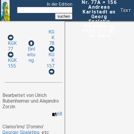
Nr. 77A = 156
In der Edition
Andreas
Text
Karlstadt an
Georg
Spalatin
Wittenberg,
1520, [1518],
KG
18. April
K
78
KGK
77
Einl
eitu
KG
ng
K
KGK
157
155
Bearbeitet von Ulrich
Bubenheimer und Alejandro
Zorzin
68
Clariss'imo' D'omino'
Georgio Spalatino
, etc.