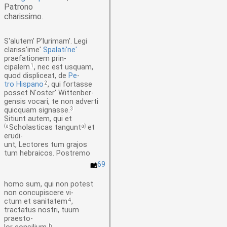
Patrono
charissimo.
S'alutem' P'lurimam'.
Legi
clariss'ime'
Spalati'ne'
praefationem
prin-
cipalem
1
, nec est usquam,
quod displiceat, de
Pe
-
tro Hispano
2
, qui fortasse
posset N'oster'
Wittenber-
gensis
vocari, te non adverti
quicquam signasse.
3
Sitiunt autem, qui et
a
Scholasticas tangunt
a
et
erudi-
unt
, Lectores tum grajos
tum hebraicos.
Postremo
69
homo sum, qui non potest
non concupiscere
vi-
ctum
et sanitatem
4
,
tractatus nostri, tuum
praesto-
b