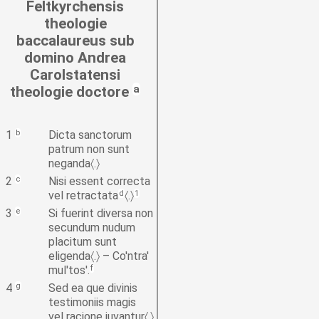
Feltkyrchensis
theologie
baccalaureus sub
domino Andrea
Carolstatensi
a
theologie doctore
1
b
Dicta sanctorum
patrum non sunt
neganda〈.〉
2
c
Nisi essent correcta
vel retractata
d
〈.〉
1
3
e
Si fuerint diversa non
secundum nudum
placitum sunt
eligenda〈.〉 – Co'ntra'
mul'tos'.
f
4
g
Sed ea que divinis
testimoniis magis
vel racione iuvantur〈.〉