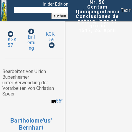
Nr. 58
In der Edition
Centum
Text
Quinquagintaunum
Conclusiones de
natura, lege et
gratia
1517, 26. April
KGK
Einl
59
KGK
eitu
57
ng
Bearbeitet von Ulrich
Bubenheimer
unter Verwendung der
Vorarbeiten von Christian
Speer
56
r
Bartholome'us'
Bernhart