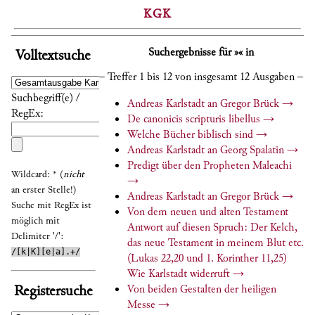
KGK
Suchergebnisse für »« in
Volltextsuche
– Treffer 1 bis 12 von insgesamt 12 Ausgaben –
Suchbegriff(e) /
Andreas Karlstadt an Gregor Brück
→
RegEx:
De canonicis scripturis libellus
→
Welche Bücher biblisch sind
→
Andreas Karlstadt an Georg Spalatin
→
Predigt über den Propheten Maleachi
Wildcard: * (
nicht
→
an erster Stelle!)
Andreas Karlstadt an Gregor Brück
→
Suche mit RegEx ist
Von dem neuen und alten Testament
möglich mit
Antwort auf diesen Spruch: Der Kelch,
Delimiter '/':
das neue Testament in meinem Blut etc.
/[k|K][e|a].+/
(Lukas 22,20 und 1. Korinther 11,25)
Wie Karlstadt widerruft
→
Registersuche
Von beiden Gestalten der heiligen
Messe
→