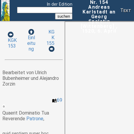
Nr. 154
In der Edition
Andreas
Text
Karlstadt an
Georg
Spalatin
[Wittenberg] ,
1520, 6. April
KG
K
Einl
KGK
155
eitu
153
ng
Bearbeitet von Ulrich
Bubenheimer und Alejandro
Zorzin
69
a
Quaerit Dominatio Tua
Reverende
Patrone
,
quid sentiam super hoc