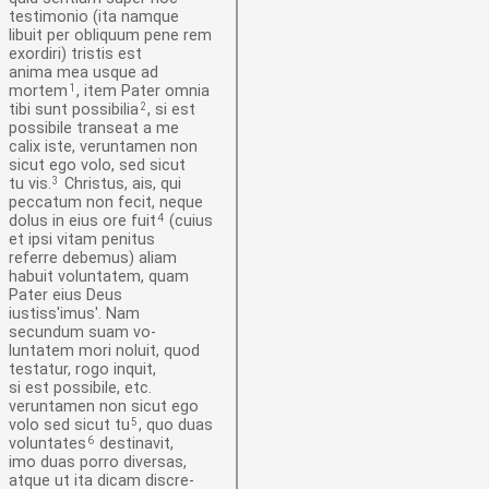
testimonio (ita namque
libuit per obliquum pene rem
exordiri) tristis est
anima mea usque ad
mortem
1
, item Pater omnia
tibi sunt possibilia
2
, si est
possibile transeat a me
calix iste, veruntamen non
sicut ego volo, sed sicut
tu vis.
3
Christus, ais, qui
peccatum non fecit, neque
dolus in eius ore fuit
4
(cuius
et ipsi vitam penitus
referre debemus) aliam
habuit voluntatem, quam
Pater eius Deus
iustiss'imus'. Nam
secundum suam
vo-
luntatem
mori noluit, quod
testatur, rogo inquit,
si est possibile, etc.
veruntamen non sicut ego
volo sed sicut tu
5
, quo duas
voluntates
6
destinavit,
imo duas porro diversas,
atque ut ita dicam
discre-