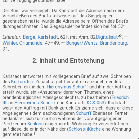
zur Verfügung gestanden habe.
Der Brief war versiegelt. Da Karlstadt die Adresse nach dem
Verschließen des Briefs teilweise auf das Siegelpapier
geschrieben hatte, wurde die Adresse beim Öffnen des Briefs
durchgeschnitten. Das Siegelpapier befindet sich bei fol. 52
v
.
Literatur:
Barge, Karlstadt
, 62f. mit Anm. 82
Digitalisat
.
Wähler, Orlamünde
, 47–49.
Bünger/Wentz, Brandenburg
,
91.
2. Inhalt und Entstehung
Karlstadt antwortet mit vorliegendem Brief auf zwei Schreiben
des
Kurfürsten
. Zunächst geht er auf ein anzunehmendes
Schreiben ein, in dem
Hieronymus Schurff
und ihm der Auftrag
erteilt wurde, ein
»Ansuchen«
derer von Thümen, eines
brandenburgischen Adelsgeschlechts, zu bearbeiten (
Friedrich
III.
an
Hieronymus Schurff
und Karlstadt,
KGK 053
). Karlstadt
weist den Auftrag mit Dank zurück. Es zieme sich, dass er diese
Angelegenheit dem sachkundigeren
Schurff
überlasse. Ferner
bedankt er sich für die ihm während der voraufgegangenen
Pestzeit im
Schloss
eingeräumte Wohnung. Er verzichtet nun
auf diese, da er in der Nähe der
(Schloss-)Kirche
eine Wohnung
gemietet habe.
1