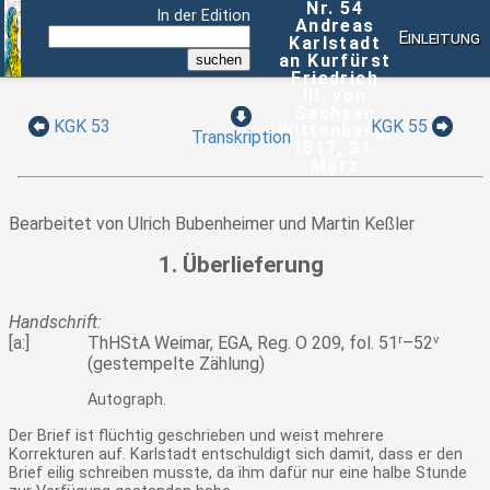
Nr. 54
In der Edition
Andreas
Einleitung
Karlstadt
an Kurfürst
Friedrich
III. von
Sachsen
KGK 53
KGK 55
Wittenberg,
Transkription
1517, 31.
März
Bearbeitet von Ulrich Bubenheimer und Martin Keßler
1. Überlieferung
Handschrift:
[a:]
ThHStA Weimar, EGA, Reg. O 209, fol. 51
r
–52
v
(gestempelte Zählung)
Autograph.
Der Brief ist flüchtig geschrieben und weist mehrere
Korrekturen auf. Karlstadt entschuldigt sich damit, dass er den
Brief eilig schreiben musste, da ihm dafür nur eine halbe Stunde