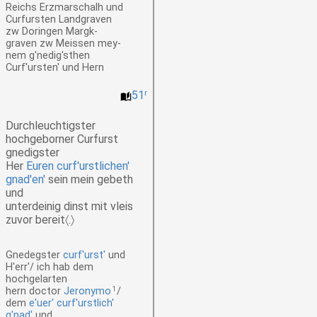
Reichs Erzmarschalh und
Curfursten Landgraven
zw Doringen
Margk-
graven
zw Meissen
mey-
nem
g'nedig'sthen
Curf'ursten' und Hern
51
r
Durchleuchtigster
hochgeborner Curfurst
gnedigster
Her
Euren curf'urstlichen'
gnad'en'
sein mein gebeth
und
unterdeinig dinst mit vleis
zuvor bereit〈.〉
Gnedegster
curf'urst'
und
H'err'/
ich hab dem
hochgelarten
hern doctor
Jeronymo
1
/
dem
e'uer' curf'urstlich'
g'nad'
und