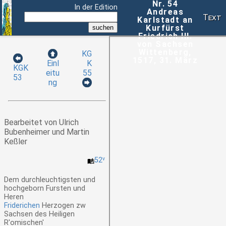
Nr. 54
In der Edition
Andreas
Text
Karlstadt an
Kurfürst
Friedrich III.
von Sachsen
Wittenberg,
KG
1517, 31. März
K
Einl
KGK
55
eitu
53
ng
Bearbeitet von Ulrich
Bubenheimer und Martin
Keßler
52
v
Dem durchleuchtigsten und
hochgeborn Fursten und
Heren
Friderichen
Herzogen zw
Sachsen des Heiligen
R'omischen'