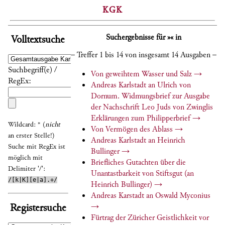
KGK
Suchergebnisse für »« in
Volltextsuche
– Treffer 1 bis 14 von insgesamt 14 Ausgaben –
Suchbegriff(e) /
Von geweihtem Wasser und Salz
→
RegEx:
Andreas Karlstadt an Ulrich von
Dornum. Widmungsbrief zur Ausgabe
der Nachschrift Leo Juds von Zwinglis
Erklärungen zum Philipperbrief
→
Wildcard: * (
nicht
Von Vermögen des Ablass
→
an erster Stelle!)
Andreas Karlstadt an Heinrich
Suche mit RegEx ist
Bullinger
→
möglich mit
Briefliches Gutachten über die
Delimiter '/':
Unantastbarkeit von Stiftsgut (an
/[k|K][e|a].+/
Heinrich Bullinger)
→
Andreas Karstadt an Oswald Myconius
Registersuche
→
Fürtrag der Züricher Geistlichkeit vor