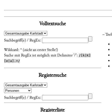
Volltextsuche
– Tref
Suchbegriff(e) / RegEx:
Wildcard: * (
nicht
an erster Stelle!)
Suche mit RegEx ist möglich mit Delimiter '/':
/[k|K]
[e|a].+/
Registersuche
Suchbegriff(e) / RegEx:
Registerliste