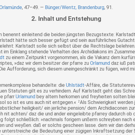
 Orlamünde
, 47–49.
Bünger/Wentz, Brandenburg
, 91.
2. Inhalt und Entstehung
enennt einleitend die beiden jüngsten Bezugstexte: Karlstadt
arlstadt hätte sich besser gefügt und sein ausführliches Gutac
gelehnt: Karlstadt solle sich selbst über die Rechtslage belehre
cht im Einklang stehende Verhalten des Archidiakons im Zusamme
dt
zu einem Zeitpunkt vorgenommen, als die Vakanz dem kurfürs
riptes,
»daz wir dem besitzer der pfarre zu
Orlamund
daz iuß pat
ie Aufforderung, sich diesem uneingeschränkt zu fügen, wird m
Themenkomplexe behandelte: die
Uhlstädt
-Affäre, die Statutenrev
euen Statuten gilt es zu verhindern. Auf Karlstadt geht das Sch
die pfarr
Urlamund
bey altem herkomen und freyheiten solten blei
sol so ist es uns auch nit entgegen.«
2
Als Schwierigkeit werden
bstlicher heiligkeit/ ein jerliche pension/ dem Archidiaconen z
 nit achten/ daz die und ander eingeleibte pfarrey dadurch ob d
 folgt schließlich:
»nachmals forigem unßerm schreyben nach e
lten und weyßen. daß er solchs gescheen lasse. dem wir dan der
e unterstreiche die Bedeutung einer zügigen Inkraftsetzung der 