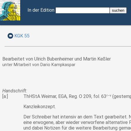
In der Edition
KGK 55
Bearbeitet von Ulrich Bubenheimer und Martin Keßler
unter Mitarbeit von Dario Kampkaspar
Handschrift:
[a:]
ThHStA Weimar, EGA, Reg. O 209, fol. 63
r–v
(gestemp
Kanzleikonzept.
Der Schreiber hat intensiv an dem Text gearbeitet.
eine erwogene, aber wieder verworfene alternative 
und dabei Notizen für die weitere Bearbeitung gema