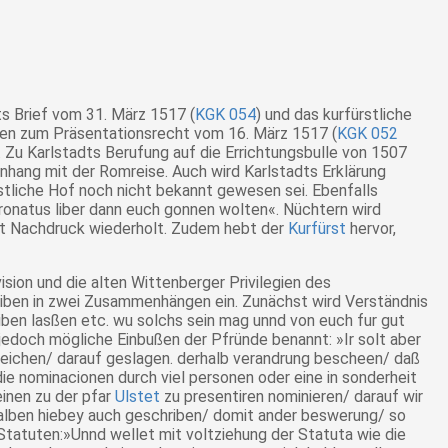
s Brief vom 31. März 1517 (
KGK 054
) und das kurfürstliche
hten zum Präsentationsrecht vom 16. März 1517 (
KGK 052
n. Zu Karlstadts Berufung auf die Errichtungsbulle von 1507
nhang mit der Romreise. Auch wird Karlstadts Erklärung
tliche Hof noch nicht bekannt gewesen sei. Ebenfalls
ronatus liber dann euch gonnen wolten«
. Nüchtern wird
it Nachdruck wiederholt. Zudem hebt der
Kurfürst
hervor,
ision und die alten Wittenberger Privilegien des
reiben in zwei Zusammenhängen ein. Zunächst wird Verständnis
ben lasßen etc. wu solchs sein mag unnd von euch fur gut
 jedoch mögliche Einbußen der Pfründe benannt:
»Ir solt aber
ureichen/ darauf geslagen. derhalb verandrung bescheen/ daß
ie nominacionen durch viel personen oder eine in sonderheit
inen zu der pfar
Ulstet
zu presentiren nominieren/ darauf wir
halben hiebey auch geschriben/ domit ander beswerung/ so
Statuten:
»Unnd wellet mit voltziehung der Statuta wie die