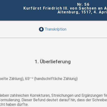
Nr. 56
Kurfürst Friedrich III. von Sachsen an 
Altenburg, 1517, 4. Apri
Transkription
1. Überlieferung
elte Zählung), 65
r–v
(handschriftliche Zählung)
 Neben zahlreichen Korrekturen, Streichungen und Ergänzungen f
Formulierung. Dieser Befund deutet darauf hin, dass der Schrei
cht haben dürfte.