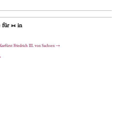
 für »« in
urfürst Friedrich III. von Sachsen
→
→