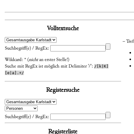
Volltextsuche
– Tref
Suchbegriff(e) / RegEx:
Wildcard: * (
nicht
an erster Stelle!)
Suche mit RegEx ist möglich mit Delimiter '/':
/[k|K]
[e|a].+/
Registersuche
Suchbegriff(e) / RegEx:
Registerliste