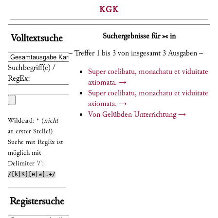
KGK
Suchergebnisse für »« in
Volltextsuche
– Treffer 1 bis 3 von insgesamt 3 Ausgaben –
Suchbegriff(e) /
Super coelibatu, monachatu et viduitate
RegEx:
axiomata.
→
Super coelibatu, monachatu et viduitate
axiomata.
→
Von Gelübden Unterrichtung
→
Wildcard: * (
nicht
an erster Stelle!)
Suche mit RegEx ist
möglich mit
Delimiter '/':
/[k|K][e|a].+/
Registersuche