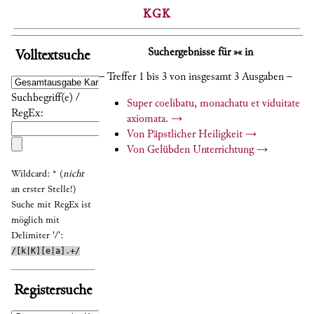
KGK
Suchergebnisse für »« in
Volltextsuche
– Treffer 1 bis 3 von insgesamt 3 Ausgaben –
Suchbegriff(e) /
Super coelibatu, monachatu et viduitate
RegEx:
axiomata.
→
Von Päpstlicher Heiligkeit
→
Von Gelübden Unterrichtung
→
Wildcard: * (
nicht
an erster Stelle!)
Suche mit RegEx ist
möglich mit
Delimiter '/':
/[k|K][e|a].+/
Registersuche