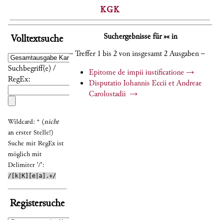
KGK
Suchergebnisse für »« in
Volltextsuche
– Treffer 1 bis 2 von insgesamt 2 Ausgaben –
Suchbegriff(e) /
Epitome de impii iustificatione
→
RegEx:
Disputatio Iohannis Eccii et Andreae
Carolostadii
→
Wildcard: * (
nicht
an erster Stelle!)
Suche mit RegEx ist
möglich mit
Delimiter '/':
/[k|K][e|a].+/
Registersuche