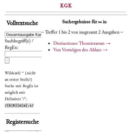
KGK
Suchergebnisse für »« in
Volltextsuche
– Treffer 1 bis 2 von insgesamt 2 Ausgaben –
Suchbegriff(e) /
Distinctiones Thomistarum
→
RegEx:
Von Vermögen des Ablass
→
Wildcard: * (
nicht
an erster Stelle!)
Suche mit RegEx ist
möglich mit
Delimiter '/':
/[k|K][e|a].+/
Registersuche