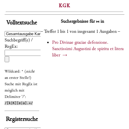
KGK
Suchergebnisse für »« in
Volltextsuche
– Treffer 1 bis 1 von insgesamt 1 Ausgaben –
Suchbegriff(e) /
Pro Divinae graciae defensione.
RegEx:
Sanctissimi Augustini de spiritu et litera
liber
→
Wildcard: * (
nicht
an erster Stelle!)
Suche mit RegEx ist
möglich mit
Delimiter '/':
/[k|K][e|a].+/
Registersuche