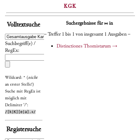
KGK
Suchergebnisse für »« in
Volltextsuche
– Treffer 1 bis 1 von insgesamt 1 Ausgaben –
Suchbegriff(e) /
Distinctiones Thomistarum
→
RegEx:
Wildcard: * (
nicht
an erster Stelle!)
Suche mit RegEx ist
möglich mit
Delimiter '/':
/[k|K][e|a].+/
Registersuche