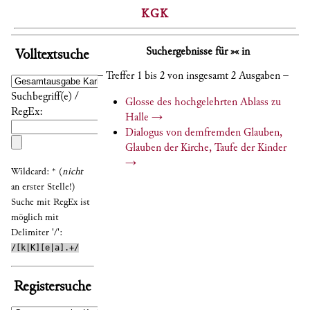
KGK
Suchergebnisse für »« in
Volltextsuche
– Treffer 1 bis 2 von insgesamt 2 Ausgaben –
Suchbegriff(e) /
Glosse des hochgelehrten Ablass zu
RegEx:
Halle
→
Dialogus von demfremden Glauben,
Glauben der Kirche, Taufe der Kinder
→
Wildcard: * (
nicht
an erster Stelle!)
Suche mit RegEx ist
möglich mit
Delimiter '/':
/[k|K][e|a].+/
Registersuche