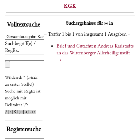
KGK
Suchergebnisse für »« in
Volltextsuche
– Treffer 1 bis 1 von insgesamt 1 Ausgaben –
Suchbegriff(e) /
Brief und Gutachten Andreas Karlstadts
RegEx:
an das Wittenberger Allerheiligenstift
→
Wildcard: * (
nicht
an erster Stelle!)
Suche mit RegEx ist
möglich mit
Delimiter '/':
/[k|K][e|a].+/
Registersuche