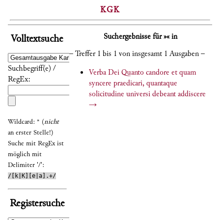
KGK
Suchergebnisse für »« in
Volltextsuche
– Treffer 1 bis 1 von insgesamt 1 Ausgaben –
Suchbegriff(e) /
Verba Dei Quanto candore et quam
RegEx:
syncere praedicari, quantaque
solicitudine universi debeant addiscere
→
Wildcard: * (
nicht
an erster Stelle!)
Suche mit RegEx ist
möglich mit
Delimiter '/':
/[k|K][e|a].+/
Registersuche