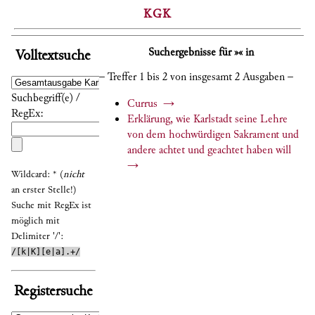
KGK
Suchergebnisse für »« in
Volltextsuche
– Treffer 1 bis 2 von insgesamt 2 Ausgaben –
Suchbegriff(e) /
Currus
→
RegEx:
Erklärung, wie Karlstadt seine Lehre
von dem hochwürdigen Sakrament und
andere achtet und geachtet haben will
→
Wildcard: * (
nicht
an erster Stelle!)
Suche mit RegEx ist
möglich mit
Delimiter '/':
/[k|K][e|a].+/
Registersuche