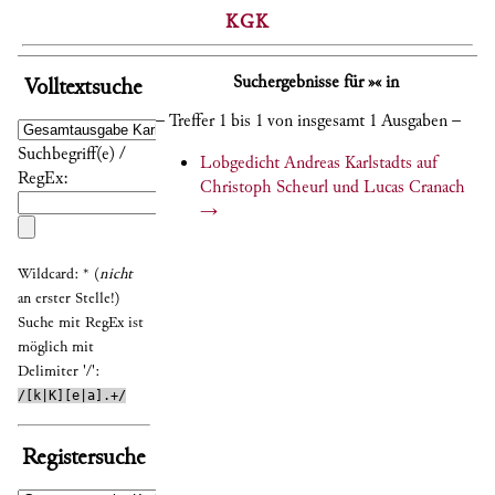
KGK
Suchergebnisse für »« in
Volltextsuche
– Treffer 1 bis 1 von insgesamt 1 Ausgaben –
Suchbegriff(e) /
Lobgedicht Andreas Karlstadts auf
RegEx:
Christoph Scheurl und Lucas Cranach
→
Wildcard: * (
nicht
an erster Stelle!)
Suche mit RegEx ist
möglich mit
Delimiter '/':
/[k|K][e|a].+/
Registersuche