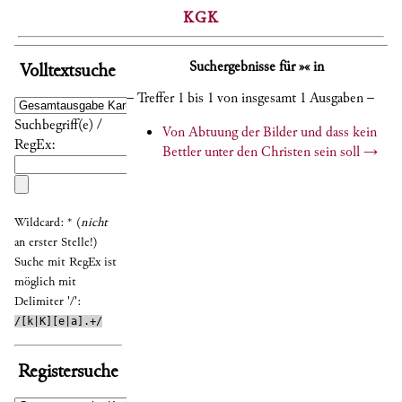
KGK
Suchergebnisse für »« in
Volltextsuche
– Treffer 1 bis 1 von insgesamt 1 Ausgaben –
Suchbegriff(e) /
Von Abtuung der Bilder und dass kein
RegEx:
Bettler unter den Christen sein soll
→
Wildcard: * (
nicht
an erster Stelle!)
Suche mit RegEx ist
möglich mit
Delimiter '/':
/[k|K][e|a].+/
Registersuche