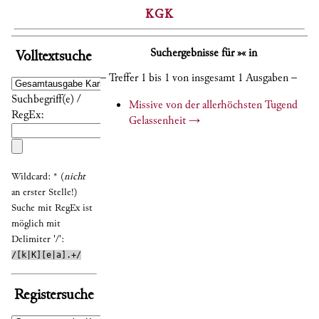
KGK
Suchergebnisse für »« in
Volltextsuche
– Treffer 1 bis 1 von insgesamt 1 Ausgaben –
Suchbegriff(e) /
Missive von der allerhöchsten Tugend
RegEx:
Gelassenheit
→
Wildcard: * (
nicht
an erster Stelle!)
Suche mit RegEx ist
möglich mit
Delimiter '/':
/[k|K][e|a].+/
Registersuche