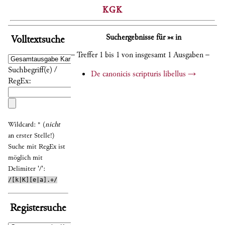
KGK
Suchergebnisse für »« in
Volltextsuche
– Treffer 1 bis 1 von insgesamt 1 Ausgaben –
Suchbegriff(e) /
De canonicis scripturis libellus
→
RegEx:
Wildcard: * (
nicht
an erster Stelle!)
Suche mit RegEx ist
möglich mit
Delimiter '/':
/[k|K][e|a].+/
Registersuche