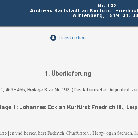
Nr. 132
Andreas Karlstadt an Kurfürst Friedrich
Wittenberg, 1519, 31. Ju
Transkription
1. Überlieferung
1, 463–465, Beilage 3 zu Nr. 192. (Das lateinische Original ist 
lage 1: Johannes Eck an Kurfürst Friedrich III., Leip
ﬅ⸗‖en vnd herꝛen herꝛ Friderich.Churfürﬅen . Her⸗‖og in Sachſen. Ma