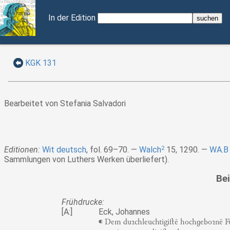
In der Edition
KGK 131
Bearbeitet von Stefania Salvadori
Editionen:
Wit deutsch
, fol. 69–70.
Walch
2
15, 1290.
WA.B
Sammlungen von Luthers Werken überliefert).
Bei
Frühdrucke:
[A:]
Eck, Johannes
⁌ Dem duꝛchleuchtigiﬅē hocheboꝛnē Fur