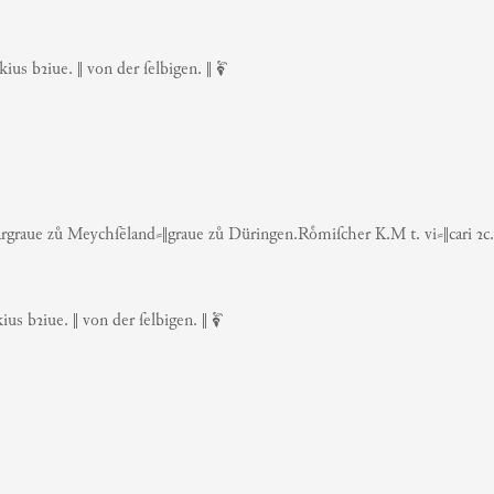
us bꝛiue. ‖ von der ſelbigen. ‖ ❦
graue zů Meychſēland⸗‖graue zů Düringen.Roͤmiſcher K.M t. vi⸗‖cari ꝛ
us bꝛiue. ‖ von der ſelbigen. ‖ ❦