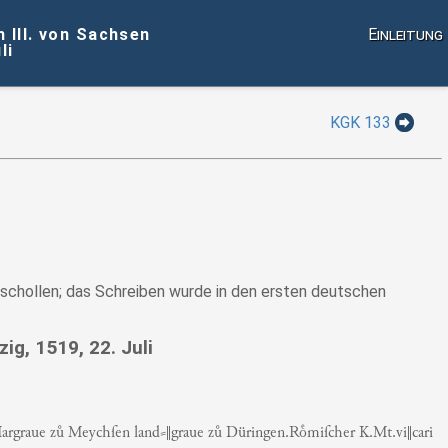
 III. von Sachsen
Einleitung
li
KGK 133
verschollen; das Schreiben wurde in den ersten deutschen
zig, 1519, 22. Juli
rgraue zů Meychſen land⸗‖graue zů Düringen.Roͤmiſcher K.Mt.vi‖cari