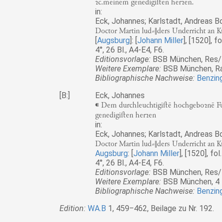
ꝛc.meinem genedigiﬅen herꝛen.
in:
Eck, Johannes; Karlstadt, Andreas Bod
Doctor Martin lud⸗‖ders Underricht an Ku
[
Augsburg
]: [
Johann Miller
], [1520], fo
4°, 26 Bl., A4-E4, F6.
Editionsvorlage:
BSB München, Res/4
Weitere Exemplare:
BSB München, Rar
Bibliographische Nachweise:
Benzing
[B:]
Eck, Johannes
⁌ Dem durchleuchtigiﬅē hocheboꝛnē Fur
genedigiﬅen herꝛen
in:
Eck, Johannes; Karlstadt, Andreas Bod
Doctor Martin lud⸗‖ders Underricht an Ku
Augsburg
: [
Johann Miller
], [1520], fol
4°, 26 Bl., A4-E4, F6.
Editionsvorlage:
BSB München, Res/4
Weitere Exemplare:
BSB München, 4 H
Bibliographische Nachweise:
Benzing
Edition:
WA.B
1, 459‒462, Beilage zu Nr. 192.