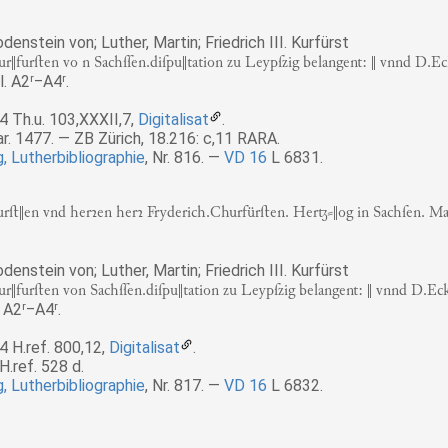
enstein von; Luther, Martin; Friedrich III. Kurfürst
r‖furﬅen vo n Sachſſen.diſpu‖tation zu Leypſzig belangent: ‖ vnnd D.Ecki
l. A2
r
‒A4
r
.
 Th.u. 103,XXXII,7,
Digitalisat
.
. 1477. — ZB Zürich, 18.216: c,11 RARA.
, Lutherbibliographie
, Nr. 816.
VD 16
L 6831.
ﬅ‖en vnd herꝛen herꝛ Fryderich.Churfürﬅen. Her⸗‖og in Sachſen. Mar
enstein von; Luther, Martin; Friedrich III. Kurfürst
r‖furﬅen von Sachſſen.diſpu‖tation zu Leypſzig belangent: ‖ vnnd D.Ecki
. A2
r
‒A4
r
.
 H.ref. 800,12,
Digitalisat
.
.ref. 528 d.
, Lutherbibliographie
, Nr. 817.
VD 16
L 6832.