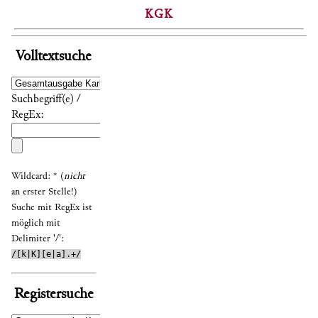
KGK
Volltextsuche
Suchbegriff(e) /
RegEx:
Wildcard: * (
nicht
an erster Stelle!)
Suche mit RegEx ist
möglich mit
Delimiter '/':
/[k|K][e|a].+/
Registersuche